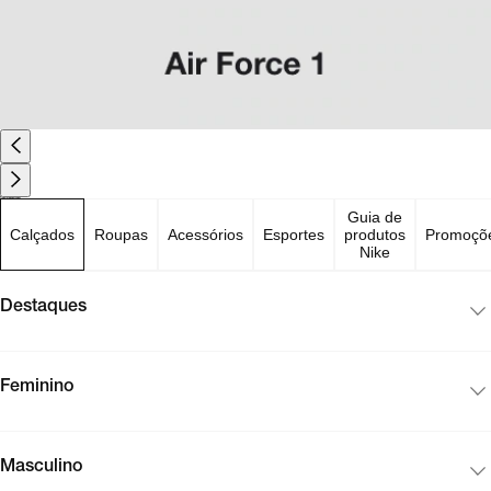
Produtos mais buscados
Guia de
Calçados
Roupas
Acessórios
Esportes
produtos
Promoçõ
Nike
Destaques
Feminino
Masculino