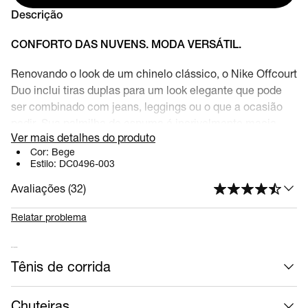
Descrição
CONFORTO DAS NUVENS. MODA VERSÁTIL.
Renovando o look de um chinelo clássico, o Nike Offcourt
Duo inclui tiras duplas para um look elegante que pode
ser combinado com jeans, leggings ou o que a ocasião
pedir. Sua palmilha de espuma é incrivelmente macia,
Ver mais detalhes do produto
enquanto suas tiras de felpa são revestidas com tecido
Cor:
Bege
acolchoado que cobre a parte superior para ajudar a
Estilo:
DC0496-003
eliminar os pontos de maior pressão. A palmilha
Avaliações (
32
)
microtexturizada ajuda a manter o pé firme, enquanto a
sola adiciona tração duradoura.
Relatar problema
Benefícios
Mais calçados
A sola em EVA foi projetada para proporcionar
Tênis de corrida
aderência, tração e a durabilidade.
A tira superior mais larga firma melhor o pé.
Chuteiras