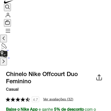
TÊNIS DE CORRIDA
Encontre o seu tênis ideal.
Saiba Mais
CARTÃO PRESENTE
para presentes de última hora.
Saiba Mais.
Chinelo Nike Offcourt Duo
Feminino
Casual
Ver avaliações (
32
)
4.7
e ganhe
com o
Baixe o Nike App
5% de desconto