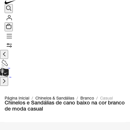
TÊNIS DE CORRIDA
Encontre o seu tênis ideal.
Saiba Mais
CARTÃO PRESENTE
para presentes de última hora.
Saiba Mais.
Página Inicial
/
Chinelos & Sandálias
/
Branco
/
Casual
Chinelos e Sandálias de cano baixo na cor branco
de moda casual