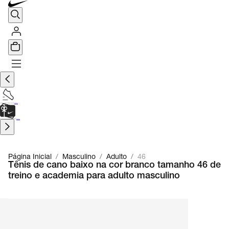
TÊNIS DE CORRIDA
Encontre o seu tênis ideal.
Saiba Mais
CARTÃO PRESENTE
para presentes de última hora.
Saiba Mais.
Página Inicial
/
Masculino
/
Adulto
/
46
Tênis de cano baixo na cor branco tamanho 46 de
treino e academia para adulto masculino