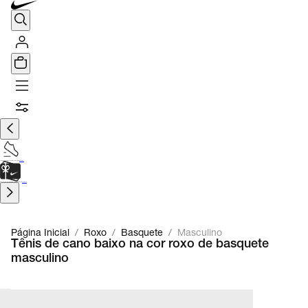
TÊNIS DE CORRIDA
Encontre o seu tênis ideal.
Saiba Mais
CARTÃO PRESENTE
para presentes de última hora.
Saiba Mais.
Página Inicial
/
Roxo
/
Basquete
/
Masculino
Tênis de cano baixo na cor roxo de basquete
masculino