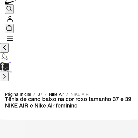
TÊNIS DE CORRIDA
Encontre o seu tênis ideal.
Saiba Mais
CARTÃO PRESENTE
para presentes de última hora.
Saiba Mais.
Página Inicial
/
37
/
Nike Air
/
NIKE AIR
Tênis de cano baixo na cor roxo tamanho 37 e 39
NIKE AIR e Nike Air feminino