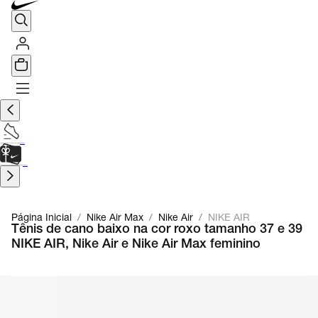
TÊNIS DE CORRIDA
Encontre o seu tênis ideal.
Saiba Mais
CARTÃO PRESENTE
para presentes de última hora.
Saiba Mais.
Página Inicial
/
Nike Air Max
/
Nike Air
/
NIKE AIR
Tênis de cano baixo na cor roxo tamanho 37 e 39
NIKE AIR, Nike Air e Nike Air Max feminino