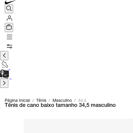
TÊNIS DE CORRIDA
Encontre o seu tênis ideal.
Saiba Mais
CARTÃO PRESENTE
para presentes de última hora.
Saiba Mais.
Página Inicial
/
Tênis
/
Masculino
/
34,5
Tênis de cano baixo tamanho 34,5 masculino