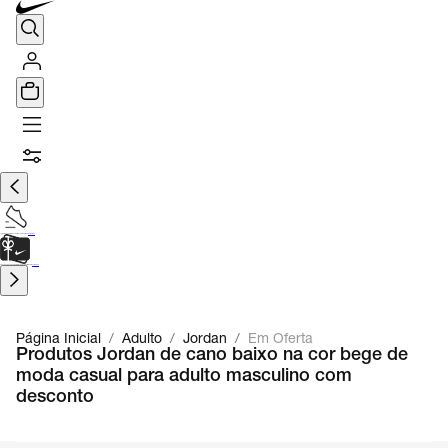
TÊNIS DE CORRIDA
Encontre o seu tênis ideal.
Saiba Mais
CARTÃO PRESENTE
para presentes de última hora.
Saiba Mais.
Página Inicial
/
Adulto
/
Jordan
/
Em Oferta
Produtos Jordan de cano baixo na cor bege de
moda casual para adulto masculino com
desconto