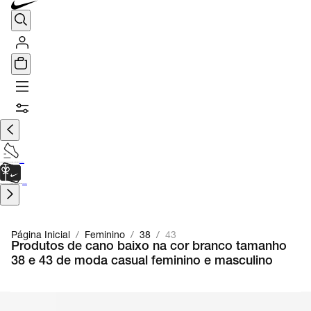
TÊNIS DE CORRIDA
Encontre o seu tênis ideal.
Saiba Mais
CARTÃO PRESENTE
para presentes de última hora.
Saiba Mais.
Página Inicial
/
Feminino
/
38
/
43
Produtos de cano baixo na cor branco tamanho
38 e 43 de moda casual feminino e masculino