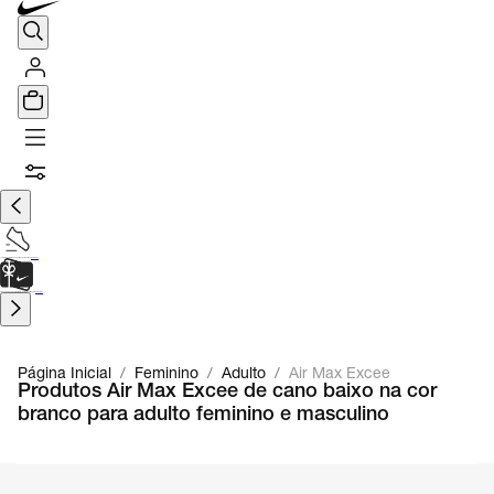
TÊNIS DE CORRIDA
Encontre o seu tênis ideal.
Saiba Mais
CARTÃO PRESENTE
para presentes de última hora.
Saiba Mais.
Página Inicial
/
Feminino
/
Adulto
/
Air Max Excee
Produtos Air Max Excee de cano baixo na cor
branco para adulto feminino e masculino