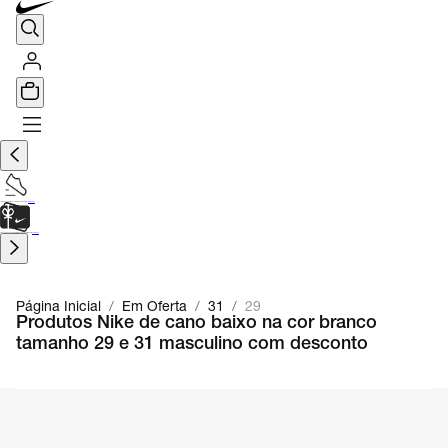
TÊNIS DE CORRIDA
Encontre o seu tênis ideal.
Saiba Mais
CARTÃO PRESENTE
para presentes de última hora.
Saiba Mais.
Página Inicial
/
Em Oferta
/
31
/
29
Produtos Nike de cano baixo na cor branco
tamanho 29 e 31 masculino com desconto