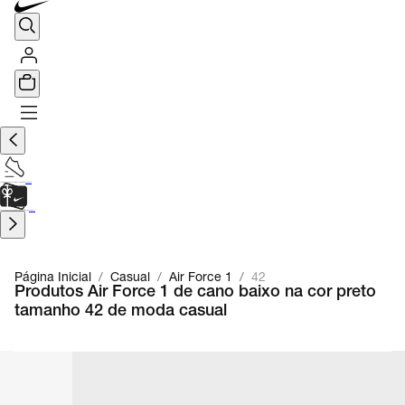
TÊNIS DE CORRIDA
Encontre o seu tênis ideal.
Saiba Mais
CARTÃO PRESENTE
para presentes de última hora.
Saiba Mais.
Página Inicial
/
Casual
/
Air Force 1
/
42
Produtos Air Force 1 de cano baixo na cor preto
tamanho 42 de moda casual