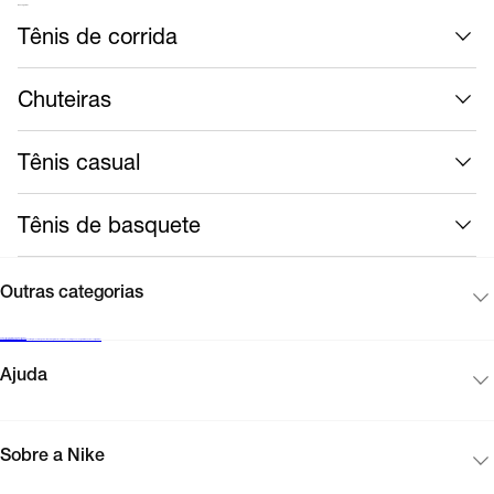
Mais calçados
Tênis de corrida
Chuteiras
Tênis casual
Tênis de basquete
Outras categorias
Cadastre-se para receber novidades
Encontre uma loja Nike
Black Friday Nike
Cartão presente
Mapa do site
Guia de produtos
Corinthians
Acompanhe seu pedido
Vendas corporativas
Ajuda
Sobre a Nike