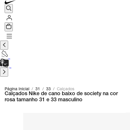
TÊNIS DE CORRIDA
Encontre o seu tênis ideal.
Saiba Mais
CARTÃO PRESENTE
para presentes de última hora.
Saiba Mais.
Página Inicial
/
31
/
33
/
Calçados
Calçados Nike de cano baixo de society na cor
rosa tamanho 31 e 33 masculino