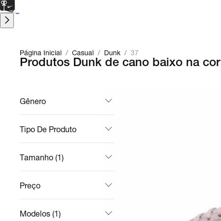
CARTÃO PRESENTE
para presentes de última hora.
Saiba Mais.
Página Inicial
/
Casual
/
Dunk
/
37
Produtos Dunk de cano baixo na co
Gênero
Tipo De Produto
Tamanho (1)
Preço
Modelos (1)