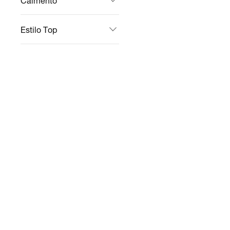
Caimento
Estilo Top
Suporte Tops
Tipo De Calças &
Leggings
Comprimento
Calças & Leggings
Tipo De Jaquetas &
Moletons
Ofertas
Tipo De Bolsas &