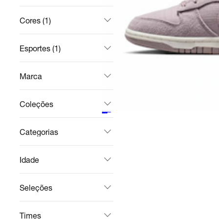
Cores (1)
Esportes (1)
Marca
Coleções
Women's Dunk Low
Casual
R$ 835,99
no Pix
R$ 999,99
16%
off
Categorias
Idade
Seleções
Times