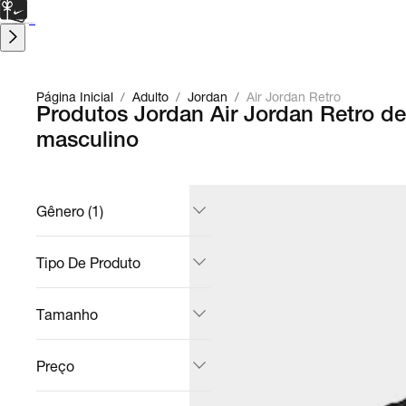
CARTÃO PRESENTE
para presentes de última hora.
Saiba Mais.
Página Inicial
/
Adulto
/
Jordan
/
Air Jordan Retro
Produtos Jordan Air Jordan Retro d
masculino
Gênero (1)
Tipo De Produto
Tamanho
Preço