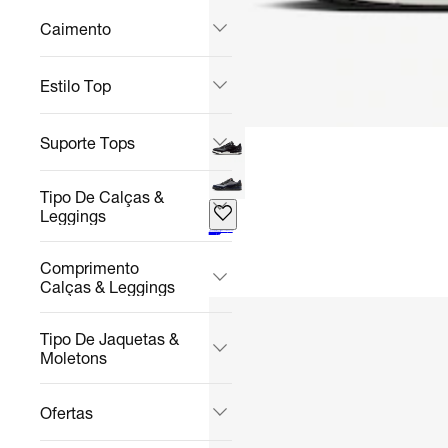
Caimento
Estilo Top
Suporte Tops
Tipo De Calças &
Leggings
Tênis Air Jordan Ultra Masculino
Casual
R$ 1.234,99
no Pix
R$ 1.299,99
5%
off
Comprimento
Calças & Leggings
Tipo De Jaquetas &
Moletons
Ofertas