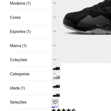
Modelos (1)
Cores
Esportes (1)
Marca (1)
Coleções
Categorias
Idade (1)
Seleções
Tênis Jordan MVP 92 Masculino
Casual
R$ 1.139,99
no Pix
R$ 1.199,99
5%
off