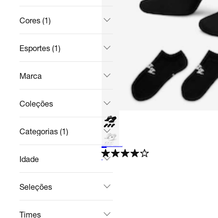
Cores (1)
Esportes (1)
Marca
Coleções
Categorias (1)
Meia Nike Sportswear Everyday Essentials (3 pares) Unissex
Casual
R$ 89,99
no Pix
R$ 179,99
50%
off
Idade
4.1
Seleções
Times