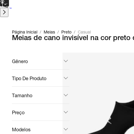
CARTÃO PRESENTE
para presentes de última hora.
Saiba Mais.
Página Inicial
/
Meias
/
Preto
/
Casual
Meias de cano invisível na cor pret
Gênero
Tipo De Produto
Tamanho
Preço
Modelos