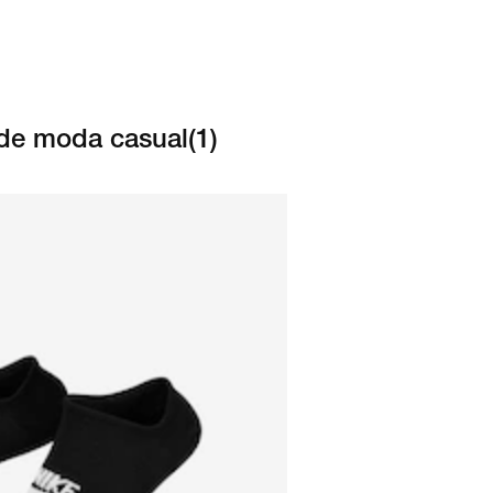
o de moda casual
(
1
)