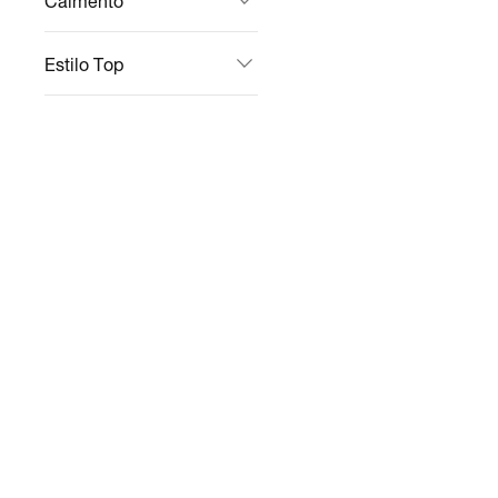
Caimento
Estilo Top
Suporte Tops
Tipo De Calças &
Leggings
Comprimento
Calças & Leggings
Tipo De Jaquetas &
Moletons
Ofertas
Tipo De Bolsas &