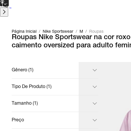
CARTÃO PRESENTE
para presentes de última hora.
Saiba Mais.
Página Inicial
/
Nike Sportswear
/
M
/
Roupas
Roupas Nike Sportswear na cor rox
caimento oversized para adulto femi
Gênero (1)
Tipo De Produto (1)
Tamanho (1)
Preço