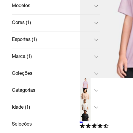
Modelos
Cores (1)
Esportes (1)
Marca (1)
Coleções
Categorias
Idade (1)
Seleções
+
1
Camiseta Nike Sportswear Classic Feminina
Casual
R$ 218,49
no Pix
R$ 229,99
5%
off
4.8