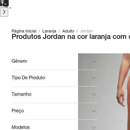
CARTÃO PRESENTE
para presentes de última hora.
Saiba Mais.
Página Inicial
/
Laranja
/
Adulto
/
Jordan
Produtos Jordan na cor laranja com 
Gênero
Tipo De Produto
Tamanho
Preço
Modelos