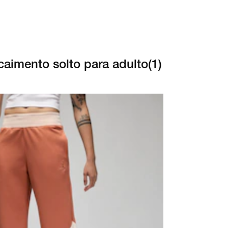
caimento solto para adulto
(
1
)