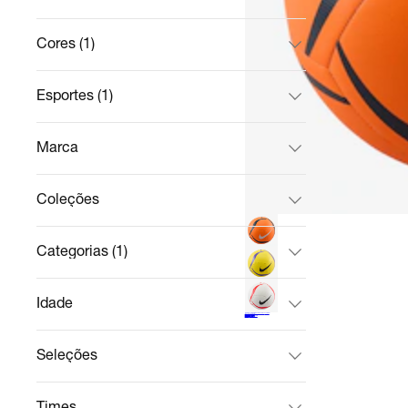
Cores (1)
Esportes (1)
Marca
Coleções
Categorias (1)
Idade
Bola de Futebol Nike Park Team 2.0
Futebol
R$ 109,99
no Pix
R$ 199,99
45%
off
Cupom:
FUTEBOL20
Seleções
Times