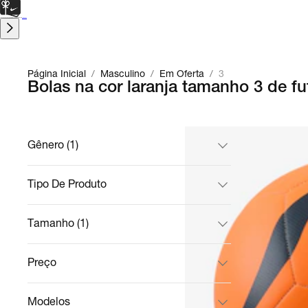
CARTÃO PRESENTE
para presentes de última hora.
Saiba Mais.
Página Inicial
/
Masculino
/
Em Oferta
/
3
Bolas na cor laranja tamanho 3 de 
Gênero (1)
Tipo De Produto
Tamanho (1)
Preço
Modelos