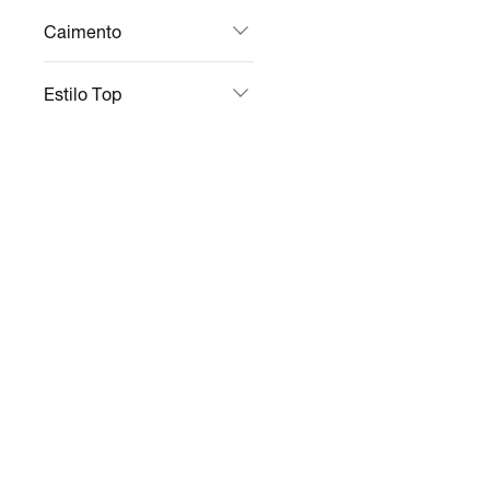
Caimento
Estilo Top
Suporte Tops
Tipo De Calças &
Leggings
Comprimento
Calças & Leggings
Tipo De Jaquetas &
Moletons
Ofertas