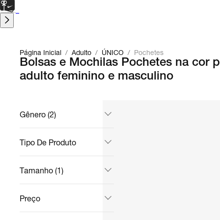
CARTÃO PRESENTE
para presentes de última hora.
Saiba Mais.
Página Inicial
/
Adulto
/
ÚNICO
/
Pochetes
Bolsas e Mochilas Pochetes na cor
adulto feminino e masculino
Gênero (2)
Tipo De Produto
Tamanho (1)
Preço