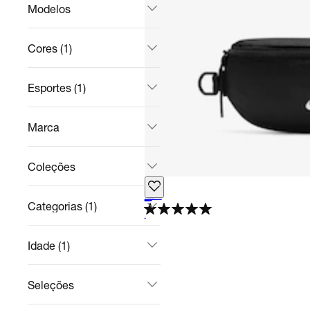
Modelos
Cores (1)
Esportes (1)
Marca
Coleções
Pochete Nike Heritage Unissex
Casual
R$ 218,49
no Pix
Categorias (1)
R$ 229,99
5%
off
5.0
Idade (1)
Seleções