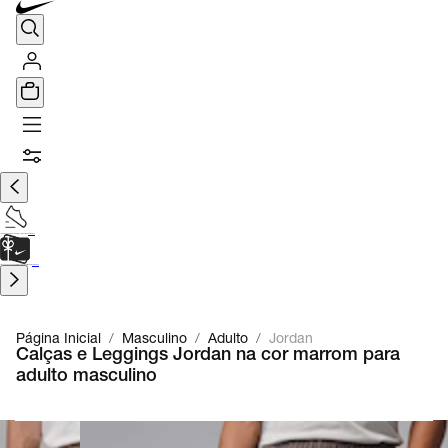
TÊNIS DE CORRIDA
Encontre o seu tênis ideal.
Saiba Mais
CARTÃO PRESENTE
para presentes de última hora.
Saiba Mais.
Página Inicial
/
Masculino
/
Adulto
/
Jordan
Calças e Leggings Jordan na cor marrom para
adulto masculino