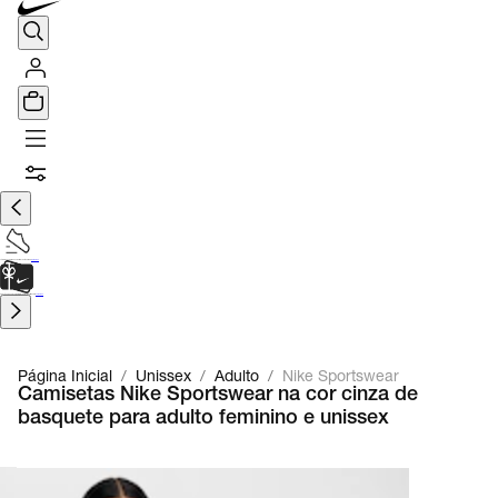
TÊNIS DE CORRIDA
Encontre o seu tênis ideal.
Saiba Mais
CARTÃO PRESENTE
para presentes de última hora.
Saiba Mais.
Página Inicial
/
Unissex
/
Adulto
/
Nike Sportswear
Camisetas Nike Sportswear na cor cinza de
basquete para adulto feminino e unissex