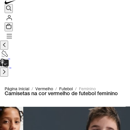
TÊNIS DE CORRIDA
Encontre o seu tênis ideal.
Saiba Mais
CARTÃO PRESENTE
para presentes de última hora.
Saiba Mais.
Página Inicial
/
Vermelho
/
Futebol
/
Feminino
Camisetas na cor vermelho de futebol feminino