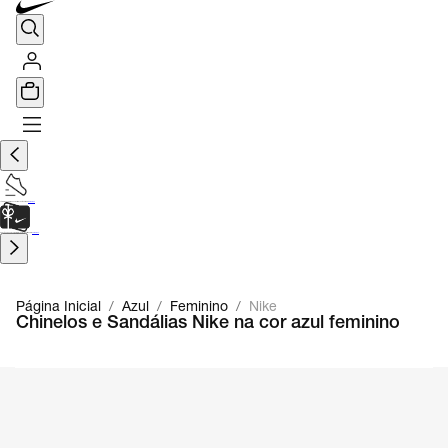
TÊNIS DE CORRIDA
Encontre o seu tênis ideal.
Saiba Mais
CARTÃO PRESENTE
para presentes de última hora.
Saiba Mais.
Página Inicial
/
Azul
/
Feminino
/
Nike
Chinelos e Sandálias Nike na cor azul feminino