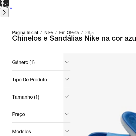
CARTÃO PRESENTE
para presentes de última hora.
Saiba Mais.
Página Inicial
/
Nike
/
Em Oferta
/
28,5
Chinelos e Sandálias Nike na cor a
Gênero (1)
Tipo De Produto
Tamanho (1)
Preço
Modelos