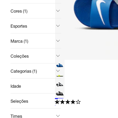
Cores (1)
Esportes
Marca (1)
Coleções
Categorias (1)
Idade
Chinelo Nike Kawa Infantil
Pré-Adolescentes / Casual
R$ 161,49
no Pix
R$ 249,99
35%
off
Seleções
4.4
Times