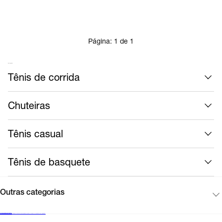
Página:
1
de
1
Mais calçados
Tênis de corrida
Chuteiras
Tênis casual
Tênis de basquete
Outras categorias
Cadastre-se para receber novidades
Encontre uma loja Nike
Black Friday Nike
Cartão presente
Mapa do site
Guia de produtos
Corinthians
Acompanhe seu pedido
Vendas corporativas