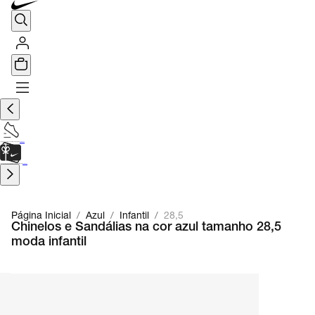
TÊNIS DE CORRIDA
Encontre o seu tênis ideal.
Saiba Mais
CARTÃO PRESENTE
para presentes de última hora.
Saiba Mais.
Página Inicial
/
Azul
/
Infantil
/
28,5
Chinelos e Sandálias na cor azul tamanho 28,5
moda infantil