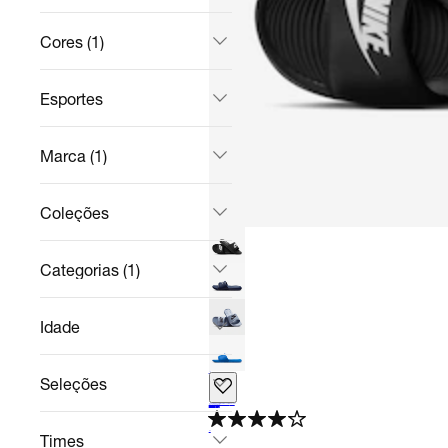
Cores (1)
Esportes
Marca (1)
Coleções
Categorias (1)
Idade
+
5
Seleções
Chinelo Nike Victori One Masculino
Casual
R$ 142,49
no Pix
R$ 249,99
43%
off
4.5
Times