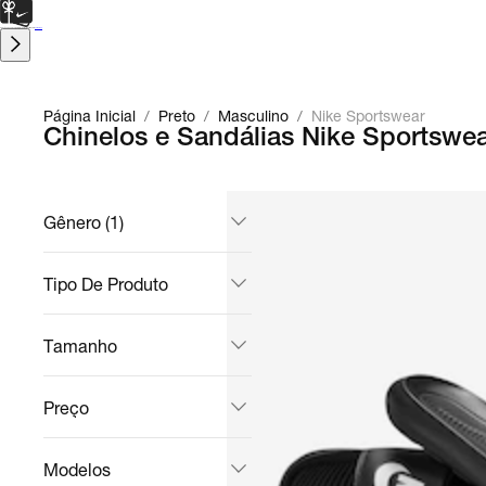
CARTÃO PRESENTE
para presentes de última hora.
Saiba Mais.
Página Inicial
/
Preto
/
Masculino
/
Nike Sportswear
Chinelos e Sandálias Nike Sportswea
Gênero (1)
Tipo De Produto
Tamanho
Preço
Modelos