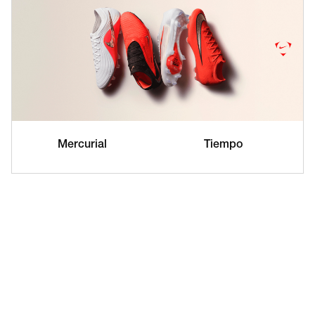
Mercurial
Tiempo