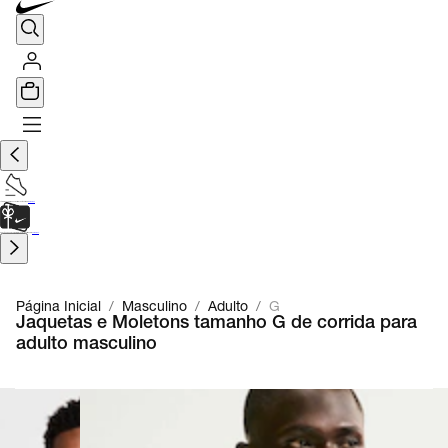
TÊNIS DE CORRIDA
Encontre o seu tênis ideal.
Saiba Mais
CARTÃO PRESENTE
para presentes de última hora.
Saiba Mais.
Página Inicial
/
Masculino
/
Adulto
/
G
Jaquetas e Moletons tamanho G de corrida para
adulto masculino