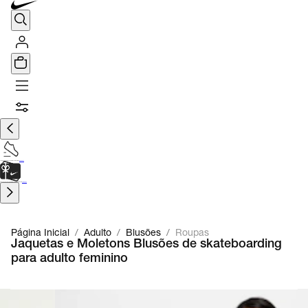
TÊNIS DE CORRIDA
Encontre o seu tênis ideal.
Saiba Mais
CARTÃO PRESENTE
para presentes de última hora.
Saiba Mais.
Página Inicial
/
Adulto
/
Blusões
/
Roupas
Jaquetas e Moletons Blusões de skateboarding
para adulto feminino