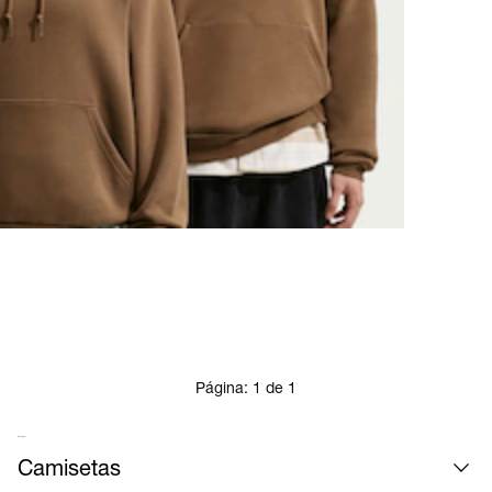
Página:
1
de
1
Mais roupas
Camisetas