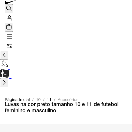
TÊNIS DE CORRIDA
Encontre o seu tênis ideal.
Saiba Mais
CARTÃO PRESENTE
para presentes de última hora.
Saiba Mais.
Página Inicial
/
10
/
11
/
Acessórios
Luvas na cor preto tamanho 10 e 11 de futebol
feminino e masculino