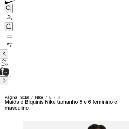
TÊNIS DE CORRIDA
Encontre o seu tênis ideal.
Saiba Mais
CARTÃO PRESENTE
para presentes de última hora.
Saiba Mais.
Página Inicial
/
Nike
/
5
/
6
Maiôs e Biquinis Nike tamanho 5 e 6 feminino e
masculino