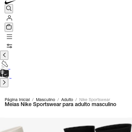
TÊNIS DE CORRIDA
Encontre o seu tênis ideal.
Saiba Mais
CARTÃO PRESENTE
para presentes de última hora.
Saiba Mais.
Página Inicial
/
Masculino
/
Adulto
/
Nike Sportswear
Meias Nike Sportswear para adulto masculino