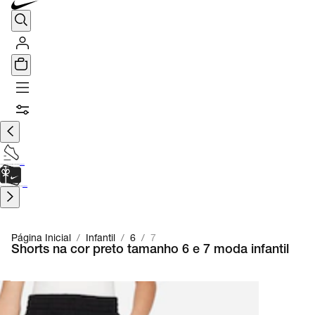
TÊNIS DE CORRIDA
Encontre o seu tênis ideal.
Saiba Mais
CARTÃO PRESENTE
para presentes de última hora.
Saiba Mais.
Página Inicial
/
Infantil
/
6
/
7
Shorts na cor preto tamanho 6 e 7 moda infantil