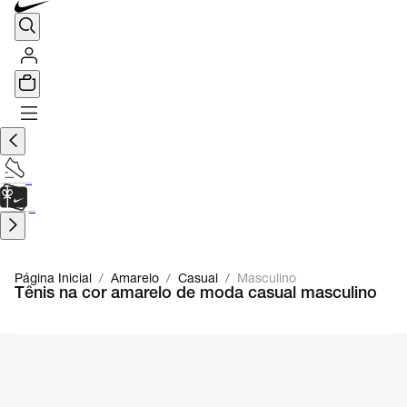
TÊNIS DE CORRIDA
Encontre o seu tênis ideal.
Saiba Mais
CARTÃO PRESENTE
para presentes de última hora.
Saiba Mais.
Página Inicial
/
Amarelo
/
Casual
/
Masculino
Tênis na cor amarelo de moda casual masculino