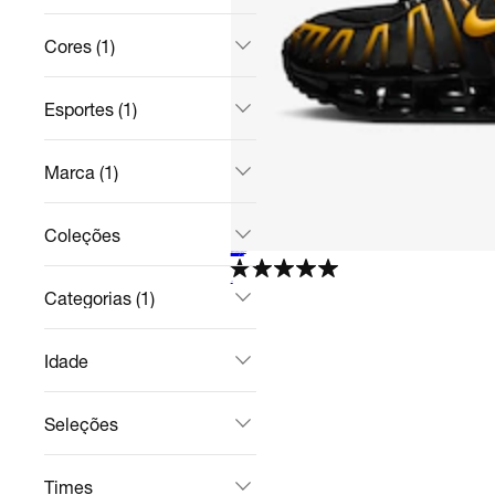
Cores (1)
Esportes (1)
Marca (1)
Coleções
Nike Shox TL
Casual
R$ 1.142,84
no Pix
R$ 1.399,99
18%
off
5.0
Categorias (1)
Idade
Seleções
Times