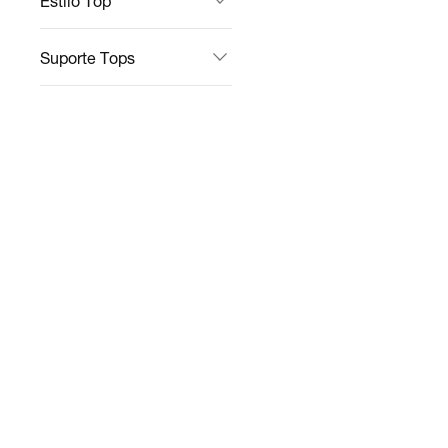
Estilo Top
Suporte Tops
Tipo De Calças &
Leggings
Tipo De Jaquetas &
Moletons
Ofertas
Tipo De Bolsas &
Mochilas
Sustentabilidade