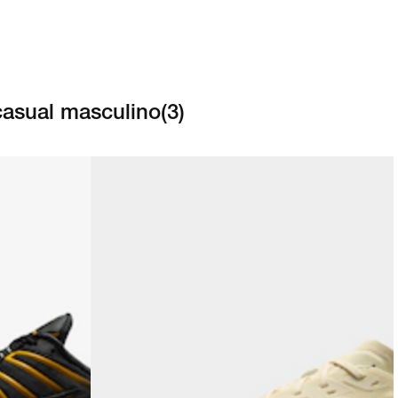
casual masculino
(
3
)