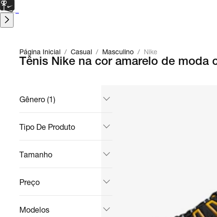
CARTÃO PRESENTE
para presentes de última hora.
Saiba Mais.
Página Inicial
/
Casual
/
Masculino
/
Nike
Tênis Nike na cor amarelo de moda 
Gênero (1)
Tipo De Produto
Tamanho
Preço
Modelos