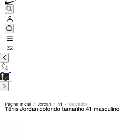
TÊNIS DE CORRIDA
Encontre o seu tênis ideal.
Saiba Mais
CARTÃO PRESENTE
para presentes de última hora.
Saiba Mais.
Página Inicial
/
Jordan
/
41
/
Calçados
Tênis Jordan colorido tamanho 41 masculino