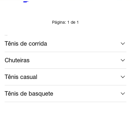
Air Jordan 3 Retro OG
Casual
R$ 1.709,99
no Pix
R$ 1.799,99
5%
off
Página:
1
de
1
Mais calçados
Tênis de corrida
Chuteiras
Tênis casual
Tênis de basquete