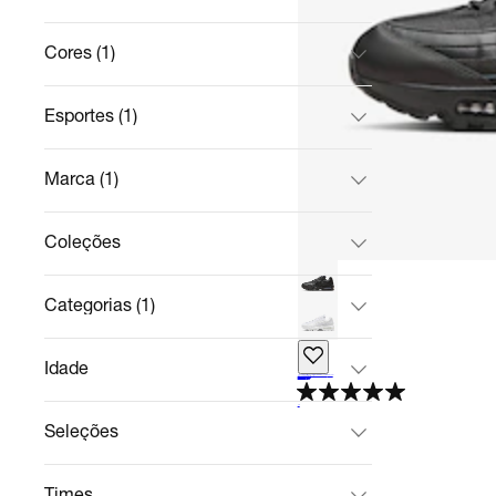
Cores (1)
Esportes (1)
Marca (1)
Coleções
Categorias (1)
Idade
Tênis Nike Air Max 95 Big Bubble Masculino
Casual
R$ 1.329,99
no Pix
R$ 1.399,99
5%
off
5.0
Seleções
Times