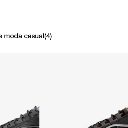
de moda casual
(
4
)