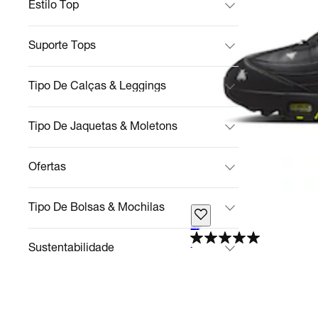
Estilo Top
Suporte Tops
Tipo De Calças & Leggings
Tipo De Jaquetas & Moletons
Ofertas
Tipo De Bolsas & Mochilas
Nike Air Max 95
Casual
R$ 1.196,99
no Pix
R$ 1.399,99
15%
off
Sustentabilidade
5.0