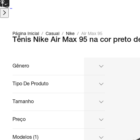
CARTÃO PRESENTE
para presentes de última hora.
Saiba Mais.
Página Inicial
/
Casual
/
Nike
/
Air Max 95
Tênis Nike Air Max 95 na cor preto 
Gênero
Tipo De Produto
Tamanho
Preço
Modelos (1)