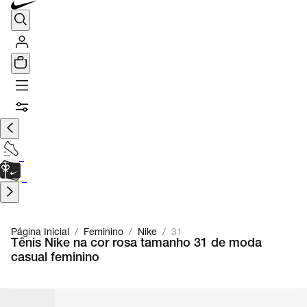
TÊNIS DE CORRIDA
Encontre o seu tênis ideal.
Saiba Mais
CARTÃO PRESENTE
para presentes de última hora.
Saiba Mais.
Página Inicial
/
Feminino
/
Nike
/
31
Tênis Nike na cor rosa tamanho 31 de moda
casual feminino