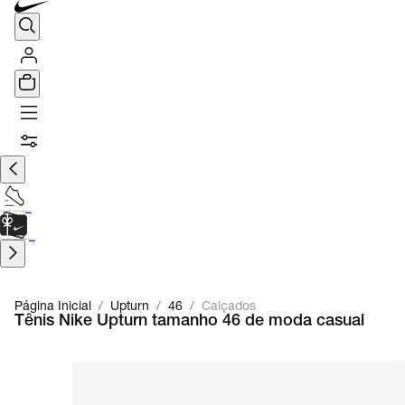
TÊNIS DE CORRIDA
Encontre o seu tênis ideal.
Saiba Mais
CARTÃO PRESENTE
para presentes de última hora.
Saiba Mais.
Página Inicial
/
Upturn
/
46
/
Calçados
Tênis Nike Upturn tamanho 46 de moda casual