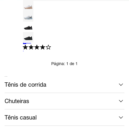
+
6
Tênis Nike Air Zoom Upturn Masculino
Casual
R$ 664,99
no Pix
R$ 749,99
11%
off
4.3
Página:
1
de
1
Mais calçados
Tênis de corrida
Chuteiras
Tênis casual