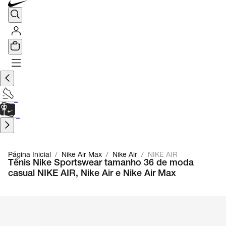
TÊNIS DE CORRIDA
Encontre o seu tênis ideal.
Saiba Mais
CARTÃO PRESENTE
para presentes de última hora.
Saiba Mais.
Página Inicial
/
Nike Air Max
/
Nike Air
/
NIKE AIR
Tênis Nike Sportswear tamanho 36 de moda
casual NIKE AIR, Nike Air e Nike Air Max