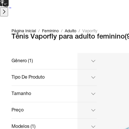
CARTÃO PRESENTE
para presentes de última hora.
Saiba Mais.
Página Inicial
/
Feminino
/
Adulto
/
Vaporfly
Tênis Vaporfly para adulto feminino
(
Gênero (1)
Tipo De Produto
Tamanho
Preço
Modelos (1)