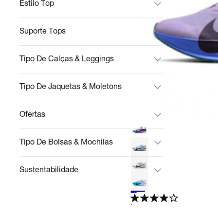
Estilo Top
Suporte Tops
Tipo De Calças & Leggings
Tipo De Jaquetas & Moletons
Ofertas
Tipo De Bolsas & Mochilas
Sustentabilidade
+
3
Tênis Nike ZoomX VaporFly 4 Feminino
Corrida
R$ 1.199,99
no Pix
R$ 1.999,99
40%
off
4.1