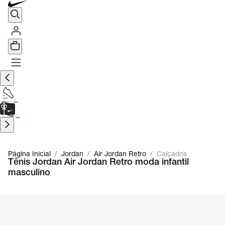
TÊNIS DE CORRIDA
Encontre o seu tênis ideal.
Saiba Mais
CARTÃO PRESENTE
para presentes de última hora.
Saiba Mais.
Página Inicial
/
Jordan
/
Air Jordan Retro
/
Calçados
Tênis Jordan Air Jordan Retro moda infantil
masculino