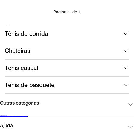
Página:
1
de
1
Mais calçados
Tênis de corrida
Chuteiras
Tênis casual
Tênis de basquete
Outras categorias
Cadastre-se para receber novidades
Encontre uma loja Nike
Black Friday Nike
Cartão presente
Mapa do site
Guia de produtos
Corinthians
Acompanhe seu pedido
Vendas corporativas
Ajuda