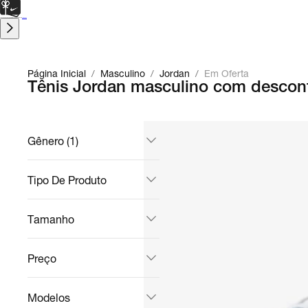
CARTÃO PRESENTE
para presentes de última hora.
Saiba Mais.
Página Inicial
/
Masculino
/
Jordan
/
Em Oferta
Tênis Jordan masculino com descon
Gênero (1)
Tipo De Produto
Tamanho
Preço
Modelos