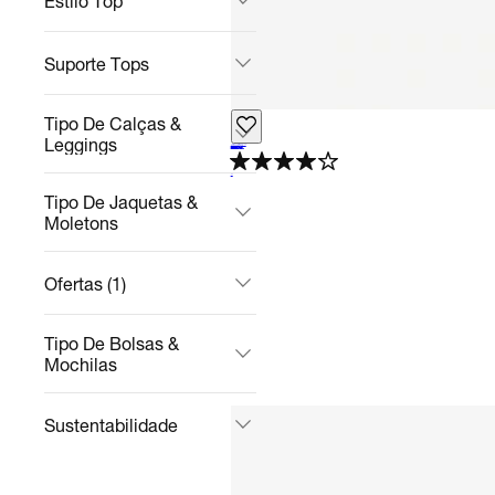
Estilo Top
Suporte Tops
Tipo De Calças &
Leggings
Jordan Spizike
Casual
R$ 699,99
no Pix
R$ 1.299,99
46%
off
4.3
Tipo De Jaquetas &
Moletons
Ofertas (1)
Tipo De Bolsas &
Mochilas
Sustentabilidade