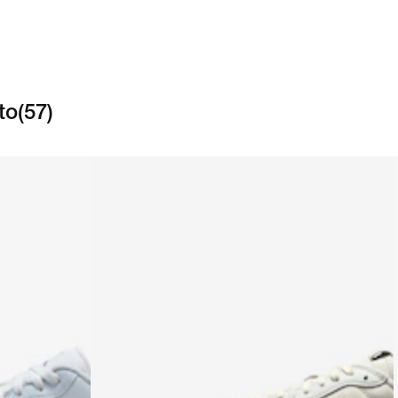
to
(
57
)