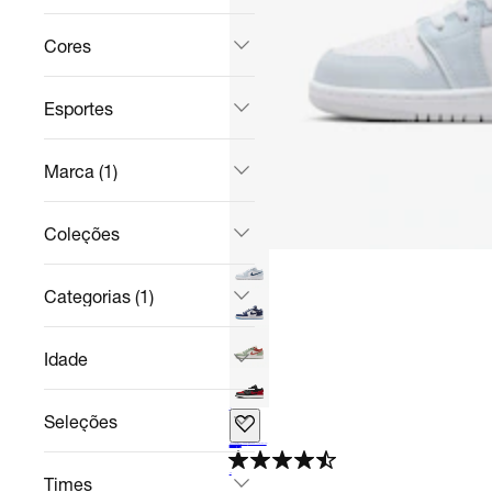
Cores
Esportes
Marca (1)
Coleções
Categorias (1)
Idade
+
2
Seleções
Tênis Air Jordan 1 Low Infantil
Pré-Adolescentes / Casual
R$ 499,99
no Pix
R$ 899,99
44%
off
4.6
Times