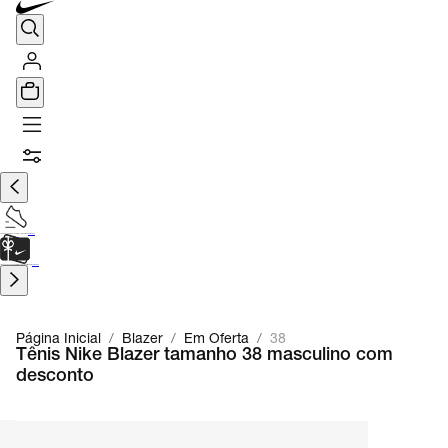
TÊNIS DE CORRIDA
Encontre o seu tênis ideal.
Saiba Mais
CARTÃO PRESENTE
para presentes de última hora.
Saiba Mais.
Página Inicial
/
Blazer
/
Em Oferta
/
38
Tênis Nike Blazer tamanho 38 masculino com
desconto