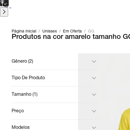
CARTÃO PRESENTE
para presentes de última hora.
Saiba Mais.
Página Inicial
/
Unissex
/
Em Oferta
/
GG
Produtos na cor amarelo tamanho G
Gênero (2)
Tipo De Produto
Tamanho (1)
Preço
Modelos