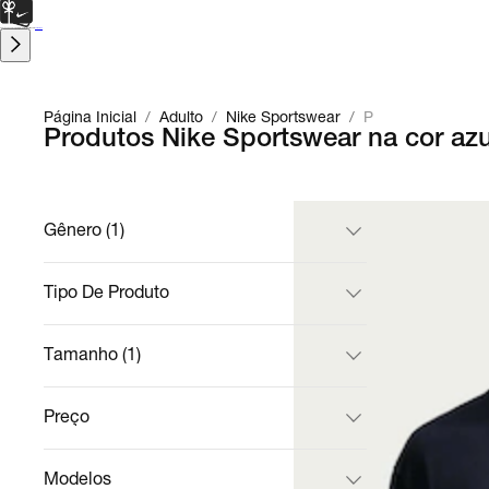
CARTÃO PRESENTE
para presentes de última hora.
Saiba Mais.
Página Inicial
/
Adulto
/
Nike Sportswear
/
P
Produtos Nike Sportswear na cor azu
Gênero (1)
Tipo De Produto
Tamanho (1)
Preço
Modelos