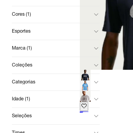
Cores (1)
Esportes
Marca (1)
Coleções
Categorias
Idade (1)
Camiseta Nike Sportswear JDI Unissex
Casual
R$ 142,49
no Pix
R$ 149,99
5%
off
Seleções
Times