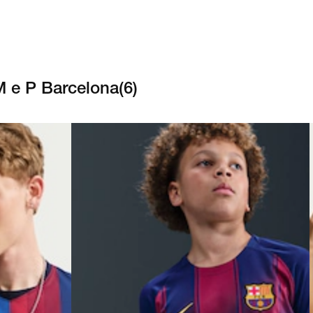
M e P Barcelona
(
6
)