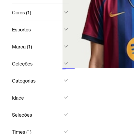
Cores (1)
Esportes
Marca (1)
Coleções
Camisa Barcelona Nike I 2026/27 Torcedor Pro Masculina
Futebol
R$ 427,49
no Pix
R$ 449,99
5%
off
Categorias
Idade
Seleções
Times (1)