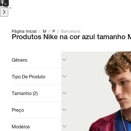
CARTÃO PRESENTE
para presentes de última hora.
Saiba Mais.
Página Inicial
/
M
/
P
/
Barcelona
Produtos Nike na cor azul tamanho 
Gênero
Tipo De Produto
Tamanho (2)
Preço
Modelos